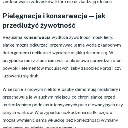
zastosowaniu zatrzasków, które nie uszkadzają stolarki.
Pielęgnacja i konserwacja — jak
przedłużyć żywotność
Regularna
konserwacja
wydłuża żywotność moskitiery:
siatkę można odkurzać, przemywać letnią wodą z łagodnym
detergentem i delikatnie wycierać miękką ściereczką. W
przypadku ram z aluminium warto okresowo sprawdzać stan
powłoki i elementów mocujących, żeby zapobiec korozji czy
luzowaniu się śrub.
W sezonie zimowym niektóre osoby demontują moskitiery i
przechowują je w suchym miejscu, co chroni siatkę przed
uszkodzeniem podczas intensywnych prac elewacyjnych czy
silnych wiatrów. W przypadku uszkodzenia siatki często
można wymienić samą wkładkę bez konieczności wymiany
całej ramy, co obniża koszty naprawy.