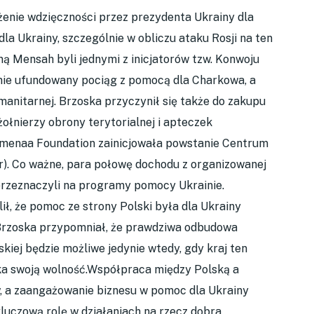
nie wdzięczności przez prezydenta Ukrainy dla
a Ukrainy, szczególnie w obliczu ataku Rosji na ten
ą Mensah byli jednymi z inicjatorów tzw. Konwoju
nie ufundowany pociąg z pomocą dla Charkowa, a
anitarnej. Brzoska przyczynił się także do zakupu
ołnierzy obrony terytorialnej i apteczek
Omenaa Foundation zainicjowała powstanie Centrum
r). Co ważne, para połowę dochodu z organizowanej
 przeznaczyli na programy pomocy Ukrainie.
ł, że pomoc ze strony Polski była dla Ukrainy
 Brzoska przypomniał, że prawdziwa odbudowa
skiej będzie możliwe jedynie wtedy, gdy kraj ten
ka swoją wolność.Współpraca między Polską a
w, a zaangażowanie biznesu w pomoc dla Ukrainy
luczową rolę w działaniach na rzecz dobra