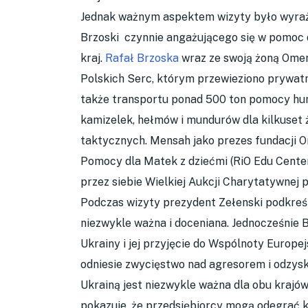
Jednak ważnym aspektem wizyty było wyraże
Brzoski czynnie angażującego się w pomoc dl
kraj.
Rafał Brzoska
wraz ze swoją żoną Omen
Polskich Serc, którym przewieziono prywat
także transportu ponad 500 ton pomocy hum
kamizelek, hełmów i mundurów dla kilkuset ż
taktycznych. Mensah jako prezes fundacji 
Pomocy dla Matek z dziećmi (RiO Edu Cente
przez siebie Wielkiej Aukcji Charytatywnej
Podczas wizyty prezydent Zełenski podkreśli
niezwykle ważna i doceniana. Jednocześnie
Ukrainy i jej przyjęcie do Wspólnoty Europej
odniesie zwycięstwo nad agresorem i odzys
Ukrainą jest niezwykle ważna dla obu krajó
pokazuje, że przedsiębiorcy mogą odegrać k